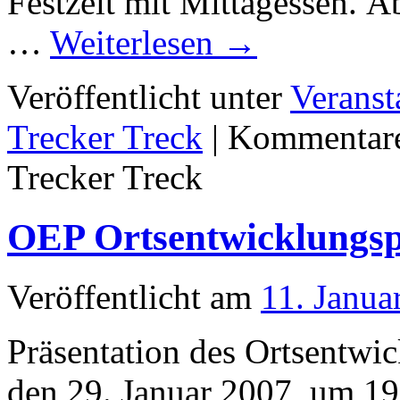
Festzelt mit Mittagessen. A
…
Weiterlesen
→
Veröffentlicht unter
Veranst
Trecker Treck
|
Kommentare 
Trecker Treck
OEP Ortsentwicklungs
Veröffentlicht am
11. Janua
Präsentation des Ortsentwi
den 29. Januar 2007, um 19